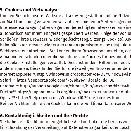
5. Cookies und Webanalyse
Um den Besuch unserer Website attraktiv zu gestalten und die Nutz
zur Marktforschung verwenden wir auf verschiedenen Seiten sogenan
Interessensabwägung überwiegenden berechtigten Interessen an einer 
automatisch auf Ihrem Endgerät gespeichert werden. Einige der von 
Schließen Ihres Browsers, wieder gelöscht (sog. Sitzungs-Cookies). A
beim nächsten Besuch wiederzuerkennen (persistente Cookies). Die D
Webbrowsers entnehmen. Sie können Ihren Browser so einstellen, das
Annahme entscheiden oder die Annahme von Cookies für bestimmte Fäll
die Cookie-Einstellungen verwaltet. Diese ist in dem Hilfemenü jedes
ändern können. Diese finden Sie für die jeweiligen Browser unter den
Internet Explorer™: http://windows.microsoft.com/de-DE/windows-vis
Safari™: https://support.apple.com/kb/ph21411?locale=de_DE
Chrome™: http://support.google.com/chrome/bin/answer.py?hl=de&h
Firefox™ https://support.mozilla.org/de/kb/cookies-erlauben-und-ab
Opera™ : http://help.opera.com/Windows/10.20/de/cookies.html
Bei der Nichtannahme von Cookies kann die Funktionalität unserer We
6. Kontaktmöglichkeiten und Ihre Rechte
Sie haben ein Recht auf unentgeltliche Auskunft über die bei uns zu I
Einschränkung der Verarbeitung, auf Datenübertragbarkeit oder Lösch