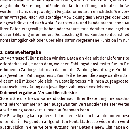
Daten zwingend zur Vertragsabwicklung bzw. zur Bearbeitung Ihrer K
Angabe die Bestellung und/ oder die Kontoeröffnung nicht abschlie
werden, ist aus den jeweiligen Eingabeformularen ersichtlich. Wir ve
Ihrer Anfragen. Nach vollständiger Abwicklung des Vertrages oder Lö
eingeschränkt und nach Ablauf der steuer- und handelsrechtlichen Auf
Ihrer Daten eingewilligt haben oder wir uns eine darüber hinausgehen
dieser Erklärung informieren. Die Löschung Ihres Kundenkontos ist j
Kontaktmöglichkeit oder über eine dafür vorgesehene Funktion im Ku
3. Datenweitergabe
Zur Vertragserfüllung geben wir Ihre Daten an das mit der Lieferung 
erforderlich ist. Je nach dem, welchen Zahlungsdienstleister Sie im B
erhobenen Zahlungsdaten an das mit der Zahlung beauftragte Kreditins
ausgewählten Zahlungsdienst. Zum Teil erheben die ausgewählten Zahlu
diesem Fall müssen Sie sich im Bestellprozess mit Ihren Zugangsdaten
Datenschutzerklärung des jeweiligen Zahlungsdienstleisters.
Datenweitergabe an Versanddienstleister
Sofern Sie uns hierzu während oder nach Ihrer Bestellung Ihre ausdrüc
und Telefonnummer an den ausgewählten Versanddienstleister weiter,
abstimmung Kontakt mit Ihnen aufnehmen kann.
Die Einwilligung kann jederzeit durch eine Nachricht an die unten b
unter der im Folgenden aufgeführten Kontaktadresse widerrufen werde
ausdrücklich in eine weitere Nutzung Ihrer Daten eingewilligt haben