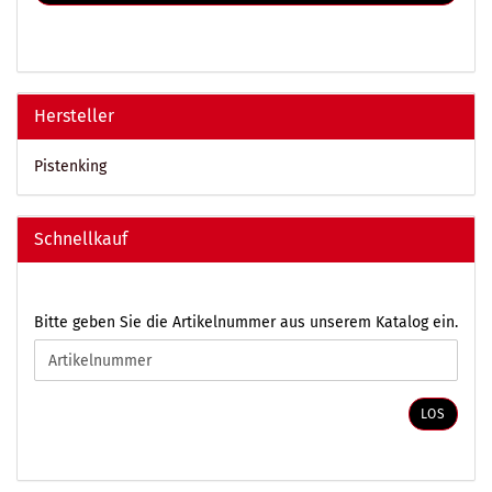
Hersteller
Pistenking
Schnellkauf
BITTE
Bitte geben Sie die Artikelnummer aus unserem Katalog ein.
GEBEN
SIE
DIE
ARTIKELNUMMER
LOS
AUS
UNSEREM
KATALOG