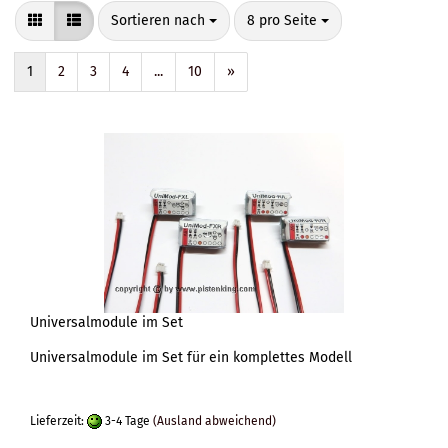
Sortieren nach
pro Seite
Sortieren nach
8 pro Seite
1
2
3
4
...
10
»
Universalmodule im Set
Universalmodule im Set für ein komplettes Modell
Lieferzeit:
3-4 Tage
(Ausland abweichend)