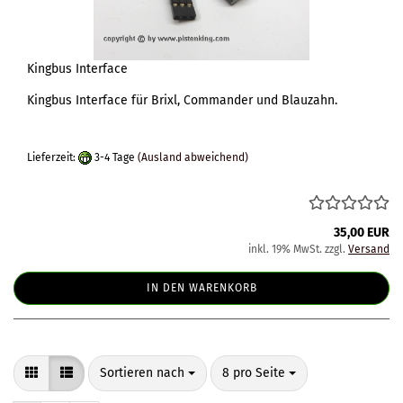
Kingbus Interface
Kingbus Interface für Brixl, Commander und Blauzahn.
Lieferzeit:
3-4 Tage
(Ausland abweichend)
35,00 EUR
inkl. 19% MwSt. zzgl.
Versand
IN DEN WARENKORB
Sortieren nach
pro Seite
Sortieren nach
8 pro Seite