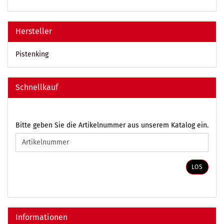
Hersteller
Pistenking
Schnellkauf
BITTE
Bitte geben Sie die Artikelnummer aus unserem Katalog ein.
GEBEN
SIE
DIE
ARTIKELNUMMER
LOS
AUS
UNSEREM
KATALOG
EIN.
Informationen