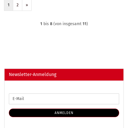
1
2
»
1
bis
8
(von insgesamt
11
)
Newsletter-Anmeldung
WEITER
E-
ZUR
Mail
NEWSLETTER-
ANMELDUNG
ANMELDEN