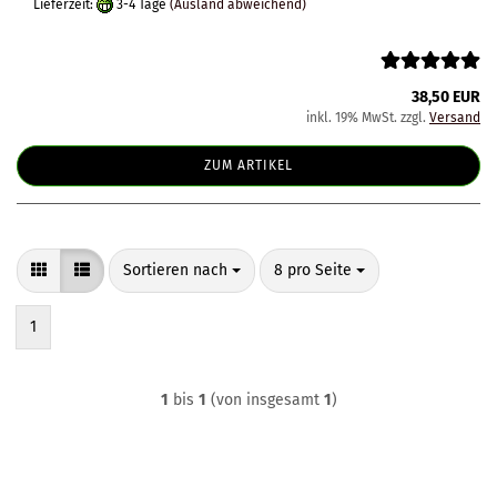
Lieferzeit:
3-4 Tage
(Ausland abweichend)
38,50 EUR
inkl. 19% MwSt. zzgl.
Versand
ZUM ARTIKEL
Sortieren nach
pro Seite
Sortieren nach
8 pro Seite
1
1
bis
1
(von insgesamt
1
)