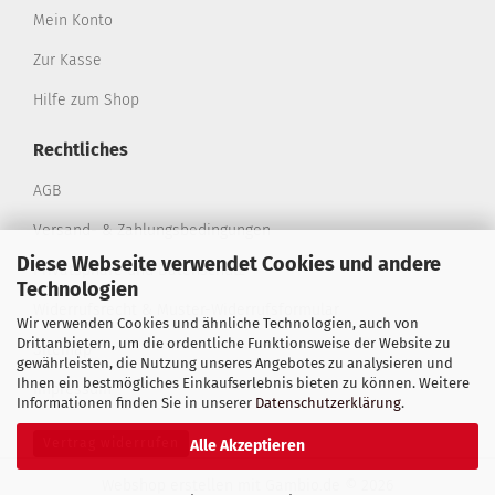
Mein Konto
Zur Kasse
Hilfe zum Shop
Rechtliches
AGB
Versand- & Zahlungsbedingungen
Diese Webseite verwendet Cookies und andere
Privatsphäre und Datenschutz
Technologien
Widerrufsrecht & Muster-Widerrufsformular
Wir verwenden Cookies und ähnliche Technologien, auch von
Drittanbietern, um die ordentliche Funktionsweise der Website zu
Sitemap
gewährleisten, die Nutzung unseres Angebotes zu analysieren und
Ihnen ein bestmögliches Einkaufserlebnis bieten zu können. Weitere
Impressum
Informationen finden Sie in unserer
Datenschutzerklärung
.
Vertrag widerrufen
Alle Akzeptieren
Webshop erstellen
mit Gambio.de © 2026