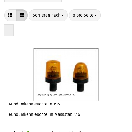
Sortieren nach
pro Seite
Sortieren nach
8 pro Seite
1
Rundumkennleuchte in 1:16
Rundumkennleuchte im Massstab 1:16