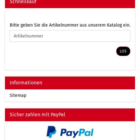
Schnellkauf
BITTE
Bitte geben Sie die Artikelnummer aus unserem Katalog ein.
GEBEN
SIE
DIE
ARTIKELNUMMER
LOS
AUS
UNSEREM
KATALOG
EIN.
Informationen
Sitemap
Sicher zahlen mit PayPal