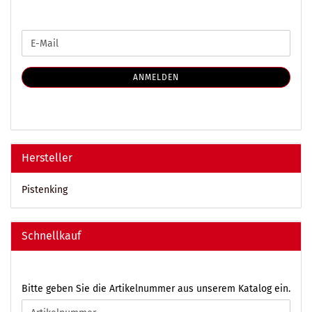
WEITER
E-
ZUR
Mail
NEWSLETTER-
ANMELDUNG
ANMELDEN
Hersteller
Pistenking
Schnellkauf
BITTE
Bitte geben Sie die Artikelnummer aus unserem Katalog ein.
GEBEN