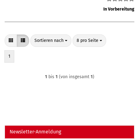
In Vorbereitung
Sortieren nach
pro Seite
Sortieren nach
8 pro Seite
1
1
bis
1
(von insgesamt
1
)
Newsletter-Anmeldung