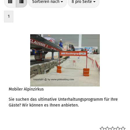
Sortieren nach
pro Seite
Sortieren nach
8 pro Seite
1
Mobiler Alpinzirkus
Sie suchen das ultimative Unterhaltungsprogramm für Ihre
Gäste? Wir können es Ihnen anbieten.