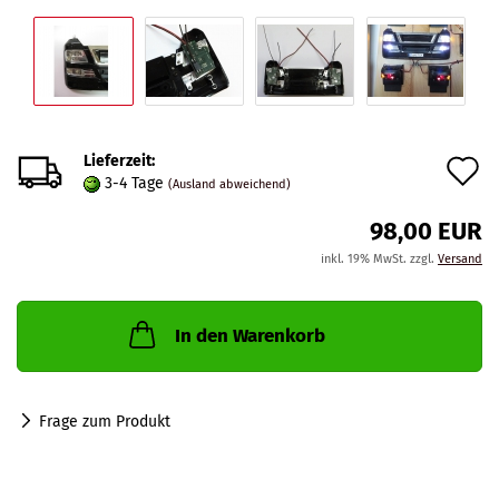
Lieferzeit:
A
3-4 Tage
(Ausland abweichend)
d
98,00 EUR
M
inkl. 19% MwSt. zzgl.
Versand
In den Warenkorb
Frage zum Produkt