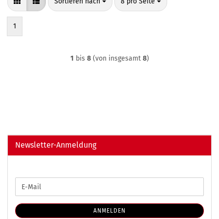
Sortieren nach
pro Seite
Sortieren nach
8 pro Seite
1
1
bis
8
(von insgesamt
8
)
Newsletter-Anmeldung
WEITER
E-
ZUR
Mail
NEWSLETTER-
ANMELDUNG
ANMELDEN