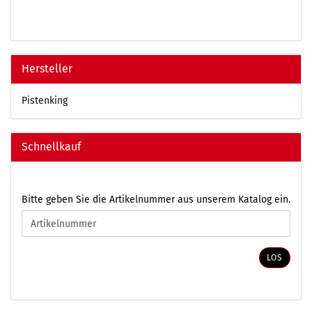
Hersteller
Pistenking
Schnellkauf
BITTE
Bitte geben Sie die Artikelnummer aus unserem Katalog ein.
GEBEN
SIE
DIE
ARTIKELNUMMER
LOS
AUS
UNSEREM
KATALOG
EIN.