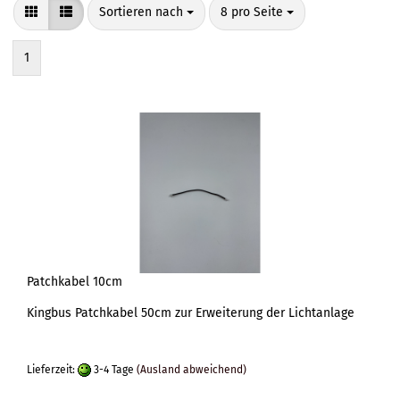
Sortieren nach
pro Seite
Sortieren nach
8 pro Seite
1
Patchkabel 10cm
Kingbus Patchkabel 50cm zur Erweiterung der Lichtanlage
Lieferzeit:
3-4 Tage
(Ausland abweichend)