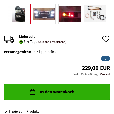
Lieferzeit:
A
3-4 Tage
(Ausland abweichend)
d
Versandgewicht:
0.07
kg je Stück
M
TOP
229,00 EUR
inkl. 19% MwSt. zzgl.
Versand
In den Warenkorb
Frage zum Produkt