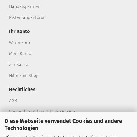
Handelspartner
Pistenraupenforum
Ihr Konto
Warenkorb
Mein Konto
Zur Kasse
Hilfe zum Shop
Rechtliches
AGB
Versand- & Zahlungsbedingungen
Diese Webseite verwendet Cookies und andere
Privatsphäre und Datenschutz
Technologien
Widerrufsrecht & Muster-Widerrufsformular