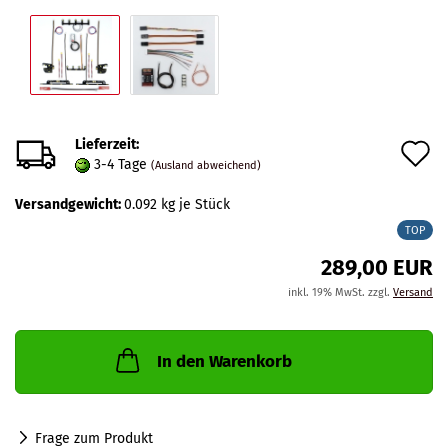
Lieferzeit:
A
3-4 Tage
(Ausland abweichend)
d
Versandgewicht:
0.092
kg je Stück
M
TOP
289,00 EUR
inkl. 19% MwSt. zzgl.
Versand
In den Warenkorb
Frage zum Produkt