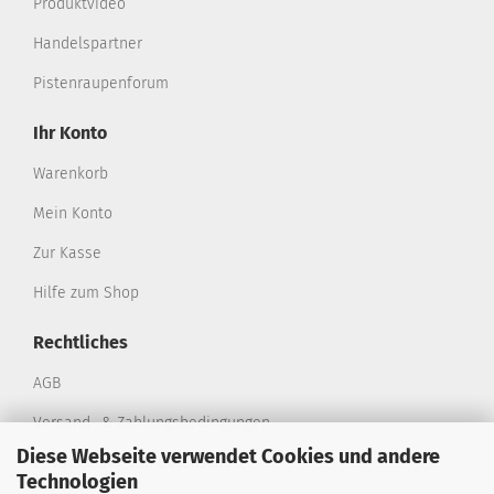
Produktvideo
Handelspartner
Pistenraupenforum
Ihr Konto
Warenkorb
Mein Konto
Zur Kasse
Hilfe zum Shop
Rechtliches
AGB
Versand- & Zahlungsbedingungen
Diese Webseite verwendet Cookies und andere
Privatsphäre und Datenschutz
Technologien