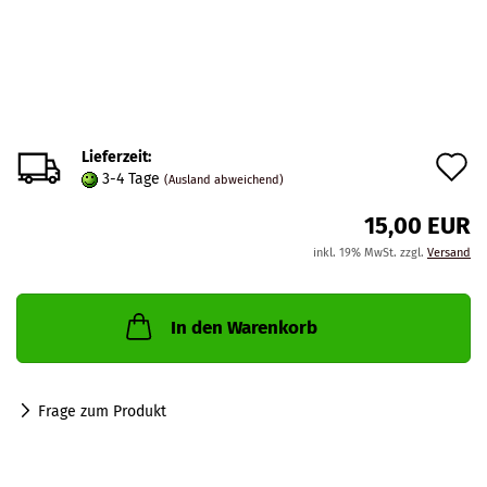
Lieferzeit:
A
3-4 Tage
(Ausland abweichend)
d
15,00 EUR
M
inkl. 19% MwSt. zzgl.
Versand
In den Warenkorb
Frage zum Produkt