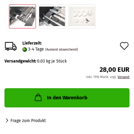
Lieferzeit:
A
3-4 Tage
(Ausland abweichend)
d
Versandgewicht:
0.03
kg je Stück
M
28,00 EUR
inkl. 19% MwSt. zzgl.
Versand
In den Warenkorb
Frage zum Produkt