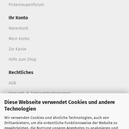
Pistenraupenforum
Ihr Konto
Warenkorb
Mein Konto
Zur Kasse
Hilfe zum Shop
Rechtliches
AGB
Versand- & Zahlungsbedingungen
Diese Webseite verwendet Cookies und andere
Privatsphäre und Datenschutz
Technologien
Widerrufsrecht & Muster-Widerrufsformular
Wir verwenden Cookies und ähnliche Technologien, auch von
Drittanbietern, um die ordentliche Funktionsweise der Website zu
Sitemap
gewährleisten, die Nutzung unseres Angebotes zu analysieren und