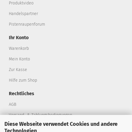
Produktvideo
Handelspartner
Pistenraupenforum
Ihr Konto
Warenkorb
Mein Konto
Zur Kasse
Hilfe zum Shop
Rechtliches
AGB
Versand- & Zahlungsbedingungen
Diese Webseite verwendet Cookies und andere
Privatsphäre und Datenschutz
Technologien