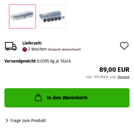
Lieferzeit:
A
2 Wochen
(Ausland abweichend)
d
Versandgewicht:
0.0395
kg je Stück
M
89,00 EUR
inkl. 19% MwSt. zzgl.
Versand
In den Warenkorb
Frage zum Produkt