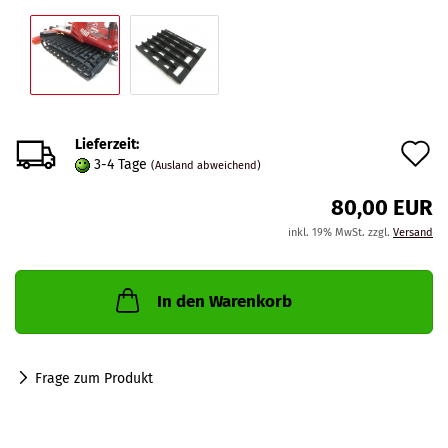
Lieferzeit:
A
3-4 Tage
(Ausland abweichend)
d
80,00 EUR
M
inkl. 19% MwSt. zzgl.
Versand
In den Warenkorb
Frage zum Produkt