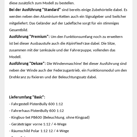
diese zusätzlich zum Modell zu bestellen.
Bei der Ausführung "Standard"
sind bereits einige Zubehörteile dabei. Es
werden neben den Aluminium-Ketten auch ein Signalgeber und Switcher
mitgeliefert. Das Geländer auf der Ladefläche sorgt für ein stimmiges
Gesamtbild.
Ausführung "Premium":
Um den Funktionsumfang noch zu erweitern
ist bei dieser Ausbaustufe auch die AlpinFlexFräse dabei. Die Sitze,
zusammen mit der Lenksäule und der Fahrerpuppe, vollenden das
Modell.
Ausführung "Deluxe":
Die Windenmaschine! Bei dieser Ausführung sind
neben der Winde auch der Federzugantrieb, ein Funktionsmodul um den
Drehkranz zu fixieren und der Beleuchtungssatz dabei.
Lieferumfang "Basic":
- Fahrgestell PistenBully 600 1:12
- Fahrerhaus PistenBully 600 1:12
- Kingbus-Set PB600 (Beleuchtung, ohne Kingpad)
- Geräteträger vorne 1:12 / 4-Wege
- Räumschild Polar 1:12 12 / 4-Wege