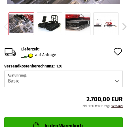
Lieferzeit:
A
auf Anfrage
d
Versandkostenberechnung::
120
M
Ausführung:
2.700,00 EUR
inkl. 19% MwSt. zzgl.
Versand
In den Warenkorb