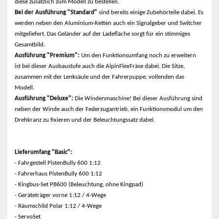
diese zusätzlich zum Modell zu bestellen.
Bei der Ausführung "Standard"
sind bereits einige Zubehörteile dabei. Es
werden neben den Aluminium-Ketten auch ein Signalgeber und Switcher
mitgeliefert. Das Geländer auf der Ladefläche sorgt für ein stimmiges
Gesamtbild.
Ausführung "Premium":
Um den Funktionsumfang noch zu erweitern
ist bei dieser Ausbaustufe auch die AlpinFlexFräse dabei. Die Sitze,
zusammen mit der Lenksäule und der Fahrerpuppe, vollenden das
Modell.
Ausführung "Deluxe":
Die Windenmaschine! Bei dieser Ausführung sind
neben der Winde auch der Federzugantrieb, ein Funktionsmodul um den
Drehkranz zu fixieren und der Beleuchtungssatz dabei.
Lieferumfang "Basic":
- Fahrgestell PistenBully 600 1:12
- Fahrerhaus PistenBully 600 1:12
- Kingbus-Set PB600 (Beleuchtung, ohne Kingpad)
- Geräteträger vorne 1:12 / 4-Wege
- Räumschild Polar 1:12 / 4-Wege
- ServoSet