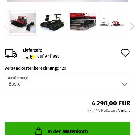
Lieferzeit:
A
auf Anfrage
d
Versandkostenberechnung::
120
M
Ausführung:
4.290,00 EUR
inkl. 19% MwSt. zzgl.
Versand
In den Warenkorb