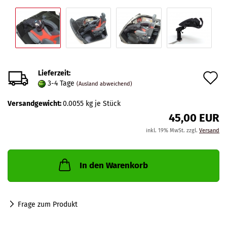
Lieferzeit:
A
3-4 Tage
(Ausland abweichend)
d
Versandgewicht:
0.0055
kg je Stück
M
45,00 EUR
inkl. 19% MwSt. zzgl.
Versand
In den Warenkorb
Frage zum Produkt