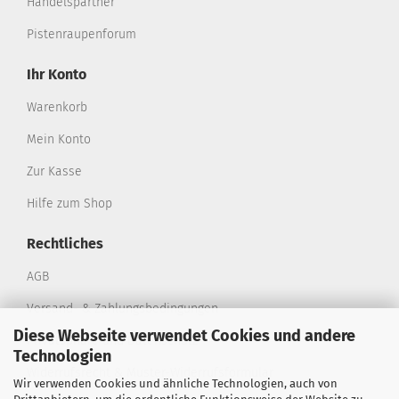
Handelspartner
Pistenraupenforum
Ihr Konto
Warenkorb
Mein Konto
Zur Kasse
Hilfe zum Shop
Rechtliches
AGB
Versand- & Zahlungsbedingungen
Diese Webseite verwendet Cookies und andere
Privatsphäre und Datenschutz
Technologien
Widerrufsrecht & Muster-Widerrufsformular
Wir verwenden Cookies und ähnliche Technologien, auch von