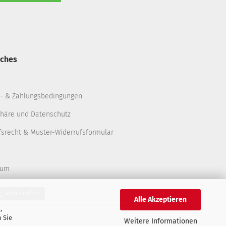
iches
- & Zahlungsbedingungen
phäre und Datenschutz
fsrecht & Muster-Widerrufsformular
p
sum
g widerrufen
Alle Akzeptieren
,
 Sie
Weitere Informationen