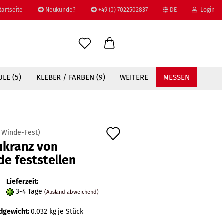
tartseite
Neukunde?
+49 (0) 7022502837
DE
Login
Sprache auswählen
E-Mail
LE (5)
KLEBER / FARBEN (9)
WEITERE
MESSEN
Passwort
Auf
:
Winde-Fest
)
hkranz von
den
Konto erstellen
e feststellen
Merkzettel
Passwort vergessen?
Lieferzeit:
3-4 Tage
(Ausland abweichend)
dgewicht:
0.032
kg je Stück