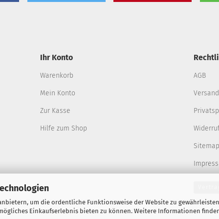
Ihr Konto
Rechtl
Warenkorb
AGB
Mein Konto
Versand
Zur Kasse
Privats
Hilfe zum Shop
Widerru
Sitema
Impres
Technologien
Vertra
nbietern, um die ordentliche Funktionsweise der Website zu gewährleisten
ögliches Einkaufserlebnis bieten zu können. Weitere Informationen finden
Webshop erstellen
mit Gambio.de © 2026