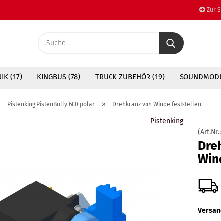
Zur S
Suche...
K (17)
KINGBUS (78)
TRUCK ZUBEHÖR (19)
SOUNDMODU
»
»
Pistenking PistenBully 600 polar
Drehkranz von Winde feststellen
Pistenking
(Art.Nr.
Dre
Wind
Versan