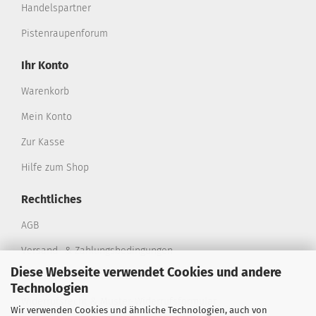
Handelspartner
Pistenraupenforum
Ihr Konto
Warenkorb
Mein Konto
Zur Kasse
Hilfe zum Shop
Rechtliches
AGB
Versand- & Zahlungsbedingungen
Diese Webseite verwendet Cookies und andere
Privatsphäre und Datenschutz
Technologien
Widerrufsrecht & Muster-Widerrufsformular
Wir verwenden Cookies und ähnliche Technologien, auch von