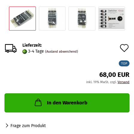
Lieferzeit:
A
3-4 Tage
(Ausland abweichend)
d
TOP
M
68,00 EUR
inkl. 19% MwSt. zzgl.
Versand
In den Warenkorb
Frage zum Produkt