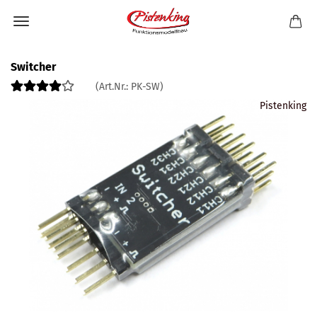
Switcher
(Art.Nr.:
PK-SW
)
Pistenking