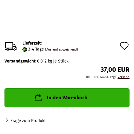
Lieferzeit:
A
3-4 Tage
(Ausland abweichend)
d
Versandgewicht:
0.012
kg je Stück
M
37,00 EUR
inkl. 19% MwSt. zzgl.
Versand
In den Warenkorb
Frage zum Produkt