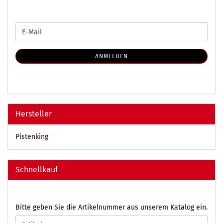
WEITER
E-
ZUR
Mail
NEWSLETTER-
ANMELDUNG
ANMELDEN
Hersteller
Pistenking
Schnellkauf
BITTE
Bitte geben Sie die Artikelnummer aus unserem Katalog ein.
GEBEN