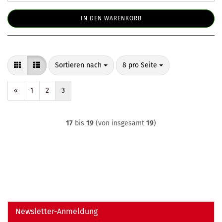
IN DEN WARENKORB
Sortieren nach
pro Seite
Sortieren nach
8 pro Seite
«
1
2
3
17
bis
19
(von insgesamt
19
)
Newsletter-Anmeldung