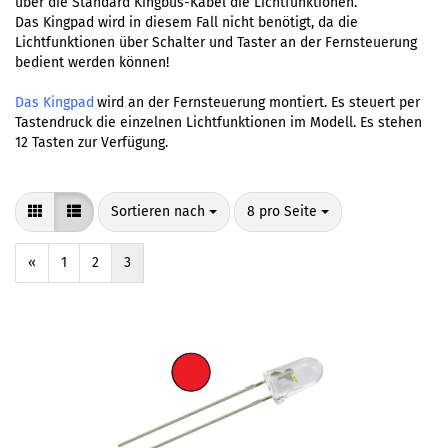
über die Standard Kingbus-Kabel die Lichtfunktionen.
Das Kingpad wird in diesem Fall nicht benötigt, da die
Lichtfunktionen über Schalter und Taster an der Fernsteuerung
bedient werden können!
Das Kingpad
wird an der Fernsteuerung montiert. Es steuert per
Tastendruck die einzelnen Lichtfunktionen im Modell. Es stehen
12 Tasten zur Verfügung.
Sortieren nach
pro Seite
Sortieren nach
8 pro Seite
«
1
2
3