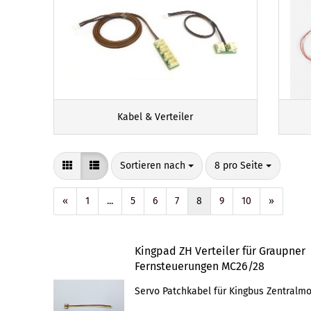
Kabel & Verteiler
Sortieren nach
pro Seite
Sortieren nach
8 pro Seite
«
1
...
5
6
7
8
9
10
»
Kingpad ZH Verteiler für Graupner
Fernsteuerungen MC26/28
Servo Patchkabel für Kingbus Zentralm