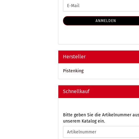
WEITER
E-
ZUR
Mail
NEWSLETTER-
ANMELDUNG
ANMELDEN
Hersteller
Pistenking
Schnellkauf
BITTE
Bitte geben Sie die Artikelnummer au
GEBEN
unserem Katalog ein.
SIE
DIE