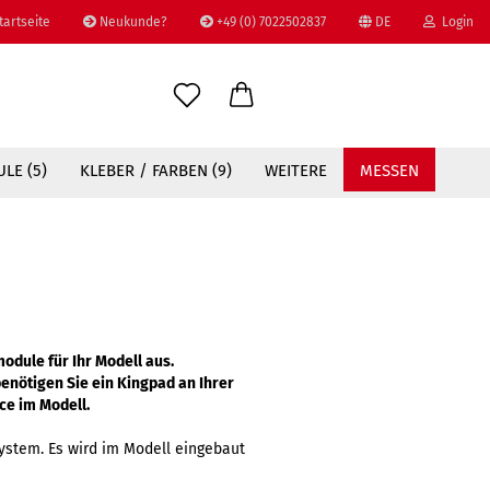
tartseite
Neukunde?
+49 (0) 7022502837
DE
Login
Sprache auswählen
E-Mail
LE (5)
KLEBER / FARBEN (9)
WEITERE
MESSEN
Passwort
Konto erstellen
odule für Ihr Modell aus.
Passwort vergessen?
enötigen Sie ein Kingpad an Ihrer
ce im Modell.
ystem. Es wird im Modell eingebaut