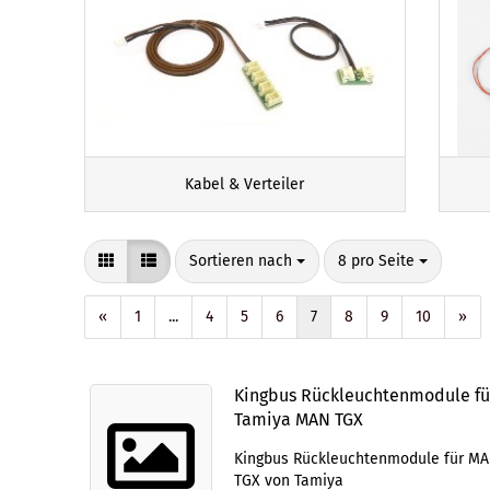
Kabel & Verteiler
Sortieren nach
pro Seite
Sortieren nach
8 pro Seite
«
1
...
4
5
6
7
8
9
10
»
Kingbus Rückleuchtenmodule fü
Tamiya MAN TGX
Kingbus Rückleuchtenmodule für M
TGX von Tamiya