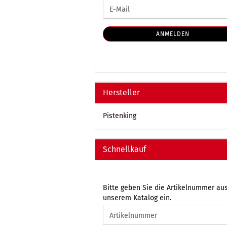
WEITER
E-
ZUR
Mail
NEWSLETTER-
ANMELDUNG
ANMELDEN
Hersteller
Pistenking
Schnellkauf
BITTE
Bitte geben Sie die Artikelnummer au
GEBEN
unserem Katalog ein.
SIE
DIE