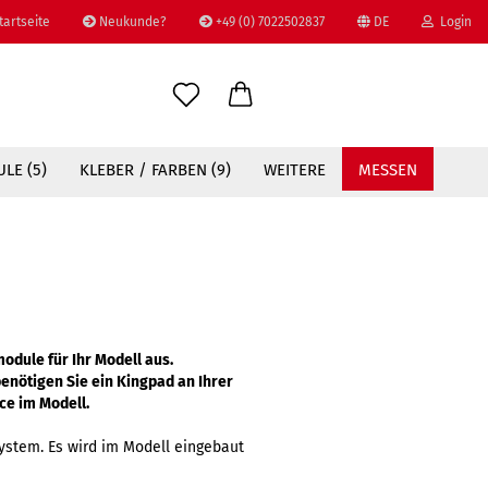
tartseite
Neukunde?
+49 (0) 7022502837
DE
Login
Sprache auswählen
E-Mail
LE (5)
KLEBER / FARBEN (9)
WEITERE
MESSEN
Passwort
Konto erstellen
odule für Ihr Modell aus.
Passwort vergessen?
enötigen Sie ein Kingpad an Ihrer
ce im Modell.
ystem. Es wird im Modell eingebaut